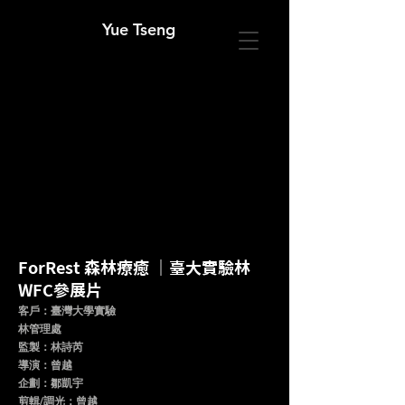
Yue Tseng
ForRest 森林療癒 ｜臺大實驗林
WFC參展片
客戶：臺灣大學實驗
林管理處
監製：林詩芮
導演：曾越
企劃：鄒凱宇
​剪輯/調光：曾越