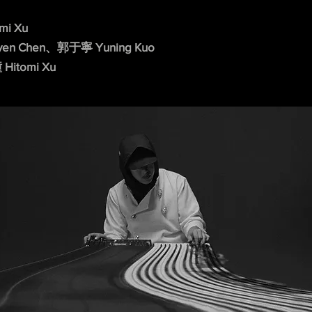
i Xu
en Chen、郭于寧 Yuning Kuo
Hitomi Xu