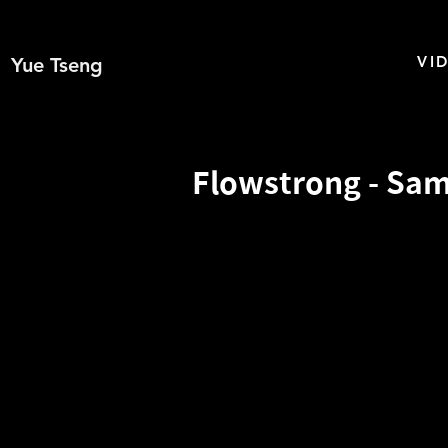
VI
Yue Tseng
Flowstrong - Sa